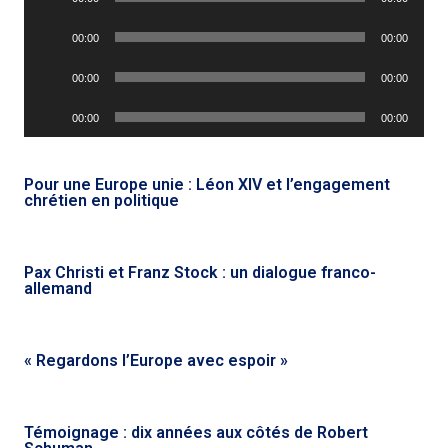
audio
Lecteur
00:00
00:00
audio
Lecteur
00:00
00:00
audio
Lecteur
00:00
00:00
audio
Pour une Europe unie : Léon XIV et l’engagement
chrétien en politique
Pax Christi et Franz Stock : un dialogue franco-
allemand
« Regardons l’Europe avec espoir »
Témoignage : dix années aux côtés de Robert