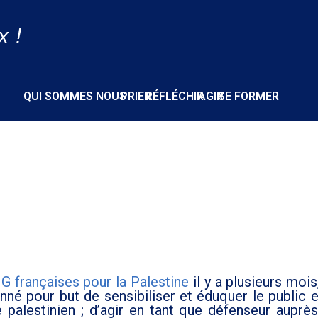
x !
QUI SOMMES NOUS
PRIER
RÉFLÉCHIR
AGIR
SE FORMER
 françaises pour la Palestine
il y a plusieurs mois
né pour but de sensibiliser et éduquer le public e
e palestinien ; d’agir en tant que défenseur auprè