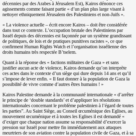
décennies par des Arabes à Jérusalem Est), Kairos dénonce ces
agissements comme faisant partie « d’un plan plus large visant à
nettoyer ethniquement Jérusalem des Palestiniens et non-Juifs ».
« La violence actuelle – écrit encore Kairos – doit être considérée
dans tout ce contexte. L’occupation brutale des Palestiniens par
Israël depuis des décennies est façonnée par un système grandissant
de politiques, de lois et de pratiques punitives racistes », ce que
confirment Human Rights Watch et l’organisation israélienne des
droits humains très respectée B’tselem.
Quant à la réponse des « factions militaires de Gaza » et sans
justifier aucun acte de violence, Kairos demande qu’on interprète
ces actes dans le contexte d’un siège qui dure depuis 14 ans et qu’il
s’impose de lever enfin. « Il faut donner à la population de Gaza la
possibilité de vivre comme d’autres êtres humains ! »
Kairos Palestine demande à la communauté internationale « d’arrêter
le principe de ‘double standards’ et d’appliquer les résolutions
internationales concernant le problème palestinien à l’égard de toutes
les parties”. Au Saint Siège, au Conseil œcuménique des Eglises, au
mouvement œcuménique et à toutes les Eglises il est demandé «
d’exiger que chaque nation assume sa responsabilité d’exercer la
pression sur Israël pour mettre fin immédiatement aux attaques
meurtriers de son aviation contre la population civile de Gaza, et à sa