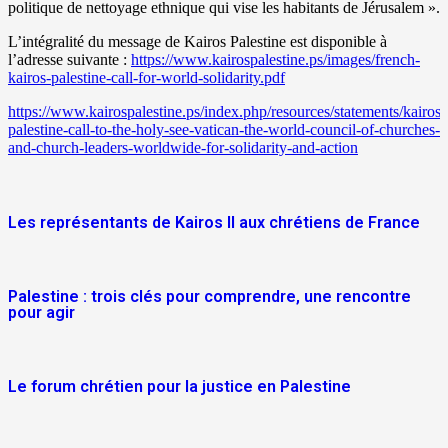
politique de nettoyage ethnique qui vise les habitants de Jérusalem ».
L’intégralité du message de Kairos Palestine est disponible à
l’adresse suivante :
https://www.kairospalestine.ps/images/french-
kairos-palestine-call-for-world-solidarity.pdf
https://www.kairospalestine.ps/index.php/resources/statements/kairos-
palestine-call-to-the-holy-see-vatican-the-world-council-of-churches-
and-church-leaders-worldwide-for-solidarity-and-action
Les représentants de Kairos II aux chrétiens de France
Palestine : trois clés pour comprendre, une rencontre
pour agir
Le forum chrétien pour la justice en Palestine