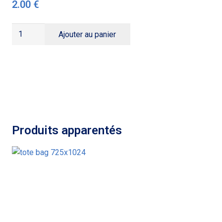
2.00
€
quantité
Ajouter au panier
de
Pin’s
colombe
de
la
paix
Produits apparentés