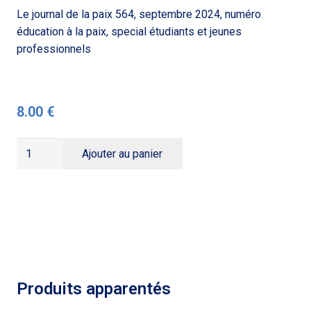
Le journal de la paix 564, septembre 2024, numéro
éducation à la paix, special étudiants et jeunes
professionnels
8.00
€
quantité
Ajouter au panier
de
JDP
564,
Bâtir
une
société
réconcilié
Produits apparentés