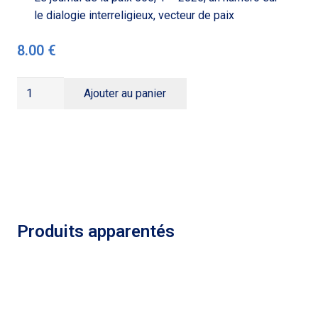
le dialogie interreligieux, vecteur de paix
8.00
€
quantité
Ajouter au panier
de
JDP
566,
Dialogue
interreligieux
Produits apparentés