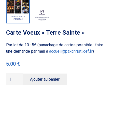
Carte Voeux « Terre Sainte »
Par lot de 10 : 5€ (panachage de cartes possible : faire
une demande par mail à
accueil@paxchristi.cef.fr
)
5.00
€
quantité
Ajouter au panier
de
Carte
Voeux
"Terre
Sainte"