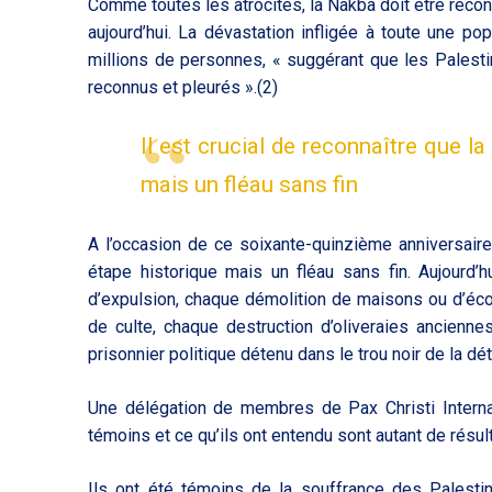
Comme toutes les atrocités, la Nakba doit être recon
aujourd’hui. La dévastation infligée à toute une p
millions de personnes, « suggérant que les Palest
reconnus et pleurés ».(2)
Il est crucial de reconnaître que 
mais un fléau sans fin
A l’occasion de ce soixante-quinzième anniversaire
étape historique mais un fléau sans fin. Aujourd’
d’expulsion, chaque démolition de maisons ou d’écol
de culte, chaque destruction d’oliveraies ancienn
prisonnier politique détenu dans le trou noir de la dé
Une délégation de membres de Pax Christi Internat
témoins et ce qu’ils ont entendu sont autant de résul
Ils ont été témoins de la souffrance des Palestin