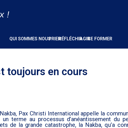
x !
QUI SOMMES NOUS
PRIER
RÉFLÉCHIR
AGIR
SE FORMER
t toujours en cours
 Nakba, Pax Christi International appelle la commu
re un terme au processus d’anéantissement du p
effets de la grande catastrophe, la Nakba, qu’a con