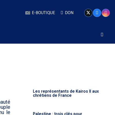
E-BOUTIQUE
DON
Les représentants de Kairos II aux
chrétiens de France
nauté
euple
nu le
Palestine : trois clés pour