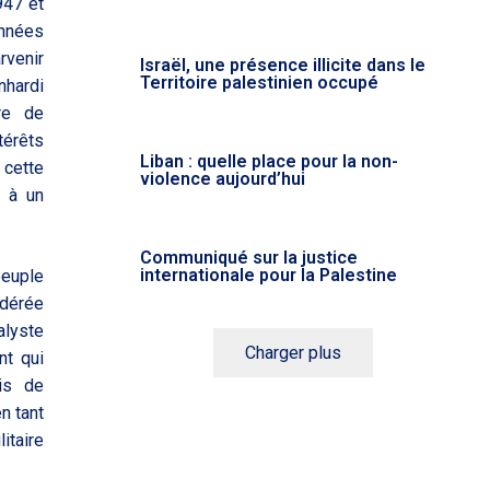
947 et
nnées
rvenir
Israël, une présence illicite dans le
Territoire palestinien occupé
nhardi
tre de
térêts
Liban : quelle place pour la non-
 cette
violence aujourd’hui
e à un
Communiqué sur la justice
internationale pour la Palestine
euple
idérée
alyste
Charger plus
nt qui
is de
en tant
itaire