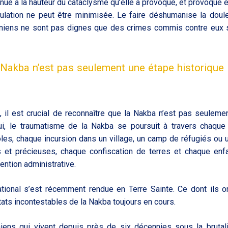
nue à la hauteur du cataclysme qu’elle a provoqué, et provoque 
opulation ne peut être minimisée. Le faire déshumanise la doul
iniens ne sont pas dignes que des crimes commis contre eux 
la Nakba n’est pas seulement une étape historique
, il est crucial de reconnaître que la Nakba n’est pas seuleme
hui, le traumatisme de la Nakba se poursuit à travers chaque
es, chaque incursion dans un village, un camp de réfugiés ou u
es et précieuses, chaque confiscation de terres et chaque enf
tention administrative.
ional s’est récemment rendue en Terre Sainte. Ce dont ils o
tats incontestables de la Nakba toujours en cours.
iens qui vivent depuis près de six décennies sous la brutal