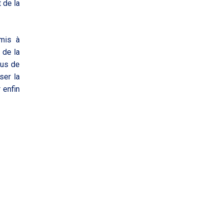
 de la
 mis à
 de la
lus de
ser la
 enfin