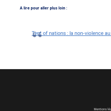
A lire pour aller plus loin :
Tent of nations : la non-violence a
Mentions lé