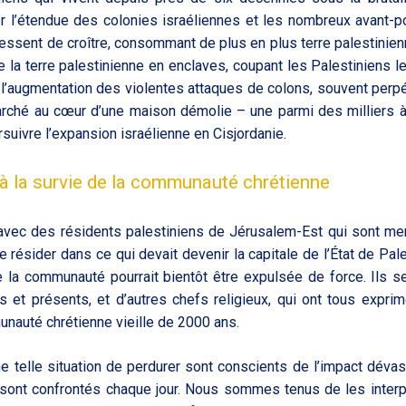
ater l’étendue des colonies israéliennes et les nombreux avant-p
 cessent de croître, consommant de plus en plus terre palestinienn
 la terre palestinienne en enclaves, coupant les Palestiniens l
de l’augmentation des violentes attaques de colons, souvent perp
 marché au cœur d’une maison démolie – une parmi des milliers à
suivre l’expansion israélienne en Cisjordanie.
à la survie de la communauté chrétienne
avec des résidents palestiniens de Jérusalem-Est qui sont m
résider dans ce qui devait devenir la capitale de l’État de Pale
 la communauté pourrait bientôt être expulsée de force. Ils s
s et présents, et d’autres chefs religieux, qui ont tous exprim
unauté chrétienne vieille de 2000 ans.
 telle situation de perdurer sont conscients de l’impact dévas
s sont confrontés chaque jour. Nous sommes tenus de les interpe