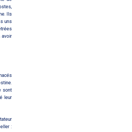
ostes,
e. Ils
es uns
étrées
 avoir
enacés
stine.
e sont
é leur
tateur
ller :