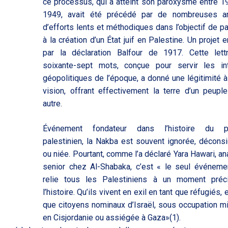
ce processus, qui a atteint son paroxysme entre 1
1949, avait été précédé par de nombreuses a
d’efforts lents et méthodiques dans l’objectif de pa
à la création d’un État juif en Palestine. Un projet e
par la déclaration Balfour de 1917. Cette let
soixante-sept mots, conçue pour servir les in
géopolitiques de l’époque, a donné une légitimité à
vision, offrant effectivement la terre d’un peupl
autre.
Événement fondateur dans l’histoire du p
palestinien, la Nakba est souvent ignorée, décons
ou niée. Pourtant, comme l’a déclaré Yara Hawari, an
senior chez Al-Shabaka, c’est « le seul événeme
relie tous les Palestiniens à un moment préc
l’histoire. Qu’ils vivent en exil en tant que réfugiés, 
que citoyens nominaux d’Israël, sous occupation mil
en Cisjordanie ou assiégée à Gaza»(1).