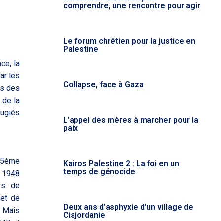
comprendre, une rencontre pour agir
Le forum chrétien pour la justice en
Palestine
ce, la
par les
Collapse, face à Gaza
us des
 de la
fugiés
L’appel des mères à marcher pour la
paix
75ème
Kairos Palestine 2 : La foi en un
temps de génocide
 1948
rs de
 et de
Deux ans d’asphyxie d’un village de
. Mais
Cisjordanie