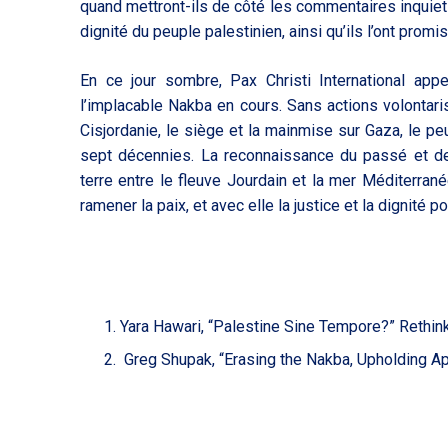
quand mettront-ils de côté les commentaires inquiets, 
dignité du peuple palestinien, ainsi qu’ils l’ont promis
En ce jour sombre, Pax Christi International app
l’implacable Nakba en cours. Sans actions volontaris
Cisjordanie, le siège et la mainmise sur Gaza, le pe
sept décennies. La reconnaissance du passé et de 
terre entre le fleuve Jourdain et la mer Méditerra
ramener la paix, et avec elle la justice et la dignité p
Yara Hawari, “Palestine Sine Tempore?” Rethink
Greg Shupak, “Erasing the Nakba, Upholding Apar